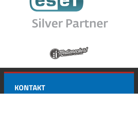
KONTAKT
Andynformatics
Oberroßbach 17
91463 Dietersheim
+49 (0) 9161 8727 595