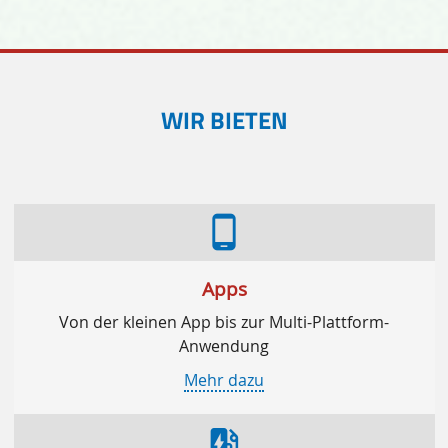
WIR BIETEN
phone_android
Apps
Von der kleinen App bis zur Multi-Plattform-
Anwendung
Mehr dazu
ev_station