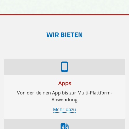
WIR BIETEN
phone_android
Apps
Von der kleinen App bis zur Multi-Plattform-
Anwendung
Mehr dazu
ev_station