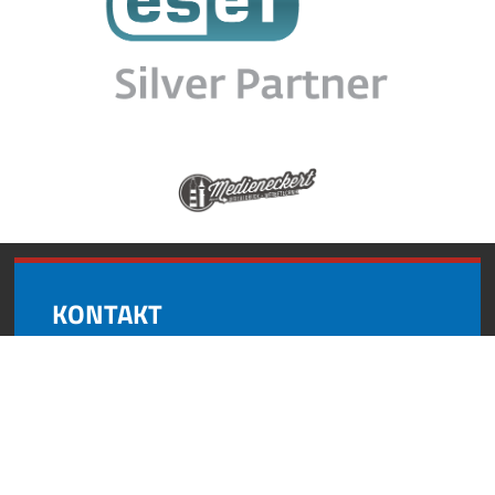
KONTAKT
Andynformatics
Oberroßbach 17
91463 Dietersheim
+49 (0) 9161 8727 595