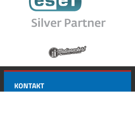
KONTAKT
Andynformatics
Oberroßbach 17
91463 Dietersheim
+49 (0) 9161 8727 595