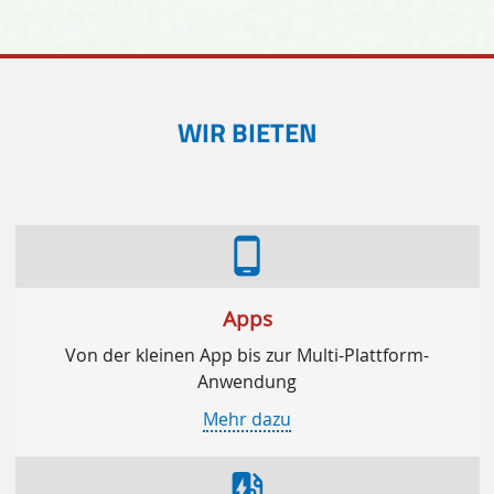
WIR BIETEN
phone_android
Apps
Von der kleinen App bis zur Multi-Plattform-
Anwendung
Mehr dazu
ev_station