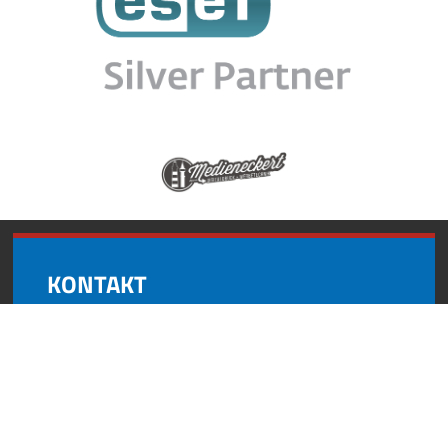
KONTAKT
Andynformatics
Oberroßbach 17
91463 Dietersheim
+49 (0) 9161 8727 595