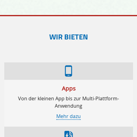
WIR BIETEN
phone_android
Apps
Von der kleinen App bis zur Multi-Plattform-
Anwendung
Mehr dazu
ev_station