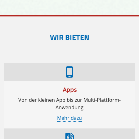
WIR BIETEN
phone_android
Apps
Von der kleinen App bis zur Multi-Plattform-
Anwendung
Mehr dazu
ev_station