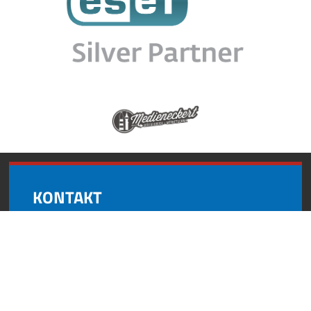
KONTAKT
Andynformatics
Oberroßbach 17
91463 Dietersheim
+49 (0) 9161 8727 595