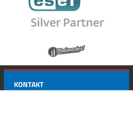
KONTAKT
Andynformatics
Oberroßbach 17
91463 Dietersheim
+49 (0) 9161 8727 595