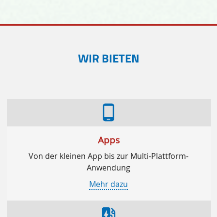
WIR BIETEN
phone_android
Apps
Von der kleinen App bis zur Multi-Plattform-
Anwendung
Mehr dazu
ev_station