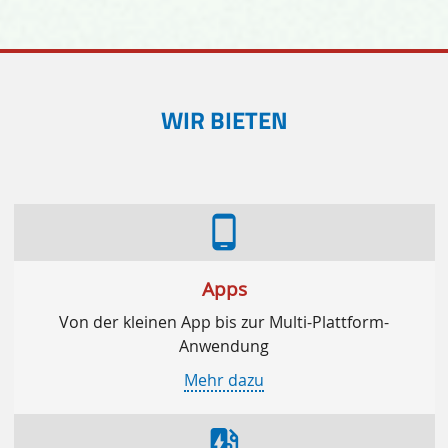
WIR BIETEN
phone_android
Apps
Von der kleinen App bis zur Multi-Plattform-
Anwendung
Mehr dazu
ev_station