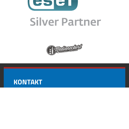
KONTAKT
Andynformatics
Oberroßbach 17
91463 Dietersheim
+49 (0) 9161 8727 595