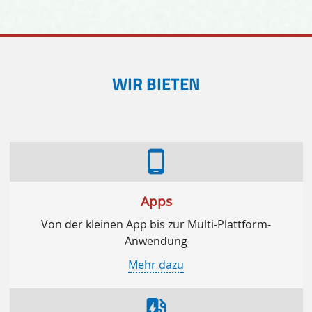
WIR BIETEN
phone_android
Apps
Von der kleinen App bis zur Multi-Plattform-
Anwendung
Mehr dazu
ev_station