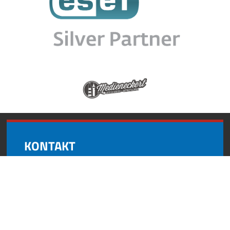
KONTAKT
Andynformatics
Oberroßbach 17
91463 Dietersheim
+49 (0) 9161 8727 595