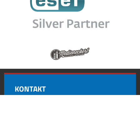
KONTAKT
Andynformatics
Oberroßbach 17
91463 Dietersheim
+49 (0) 9161 8727 595