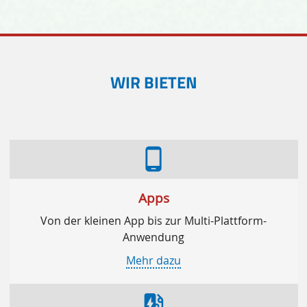
WIR BIETEN
phone_android
Apps
Von der kleinen App bis zur Multi-Plattform-
Anwendung
Mehr dazu
ev_station