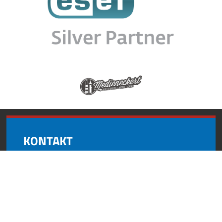
KONTAKT
Andynformatics
Oberroßbach 17
91463 Dietersheim
+49 (0) 9161 8727 595