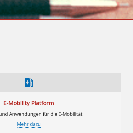
ev_station
E-Mobility Platform
und Anwendungen für die E-Mobilität
Mehr dazu