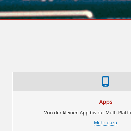
phone_android
Apps
Von der kleinen App bis zur Multi-Pla
Mehr dazu