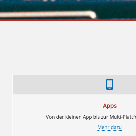
phone_android
Apps
Von der kleinen App bis zur Multi-Pla
Mehr dazu