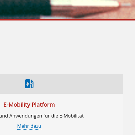
ev_station
E-Mobility Platform
und Anwendungen für die E-Mobilität
Mehr dazu