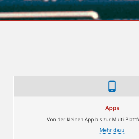
phone_android
Apps
Von der kleinen App bis zur Multi-Pla
Mehr dazu