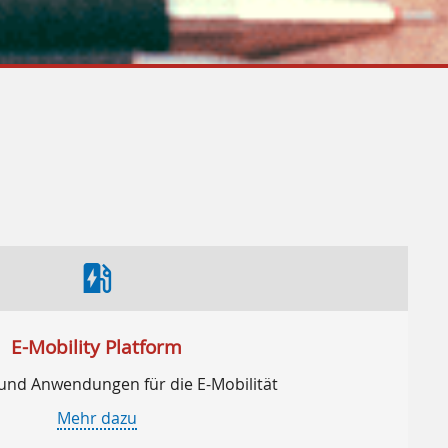
ev_station
E-Mobility Platform
und Anwendungen für die E-Mobilität
Mehr dazu