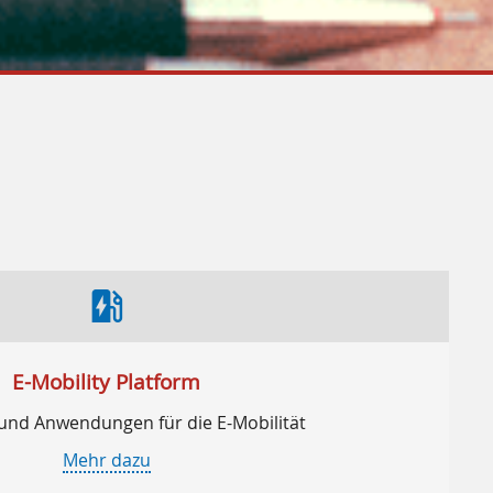
ev_station
E-Mobility Platform
und Anwendungen für die E-Mobilität
Mehr dazu