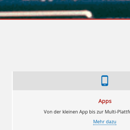
phone_android
Apps
Von der kleinen App bis zur Multi-Pla
Mehr dazu