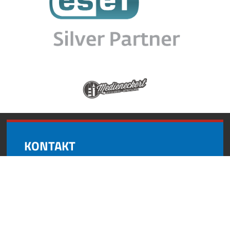
KONTAKT
Andynformatics
Oberroßbach 17
91463 Dietersheim
+49 (0) 9161 8727 595