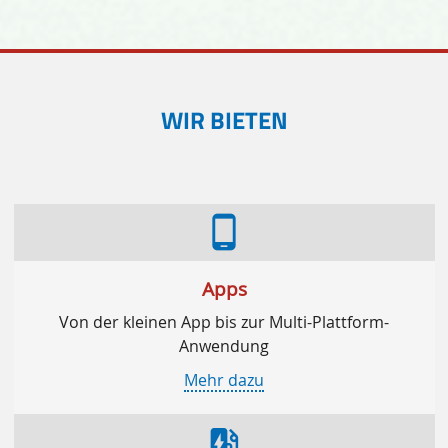
WIR BIETEN
phone_android
Apps
Von der kleinen App bis zur Multi-Plattform-
Anwendung
Mehr dazu
ev_station