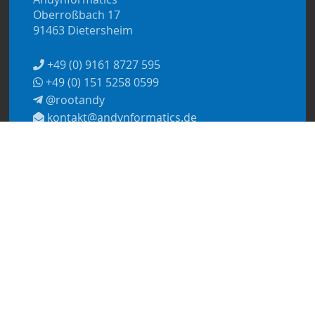
Oberroßbach 17
91463 Dietersheim
+49 (0) 9161 8727 595
+49 (0) 151 5258 0599
@rootandy
kontakt@andynformatics.de
© 2026
Andynformatics
Datenschutzerklärung
Impressum