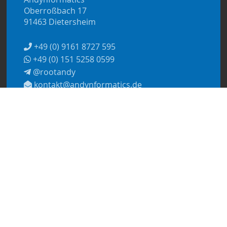
Oberroßbach 17
91463 Dietersheim
+49 (0) 9161 8727 595
+49 (0) 151 5258 0599
@rootandy
kontakt@andynformatics.de
© 2026
Andynformatics
Datenschutzerklärung
Impressum