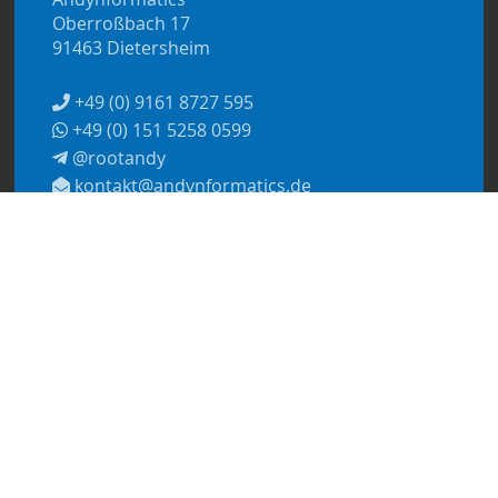
Oberroßbach 17
91463 Dietersheim
+49 (0) 9161 8727 595
+49 (0) 151 5258 0599
@rootandy
kontakt@andynformatics.de
© 2026
Andynformatics
Datenschutzerklärung
Impressum