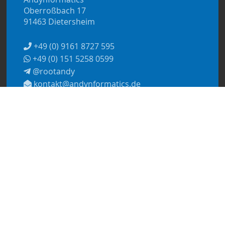
Oberroßbach 17
91463 Dietersheim
+49 (0) 9161 8727 595
+49 (0) 151 5258 0599
@rootandy
kontakt@andynformatics.de
© 2026
Andynformatics
Datenschutzerklärung
Impressum