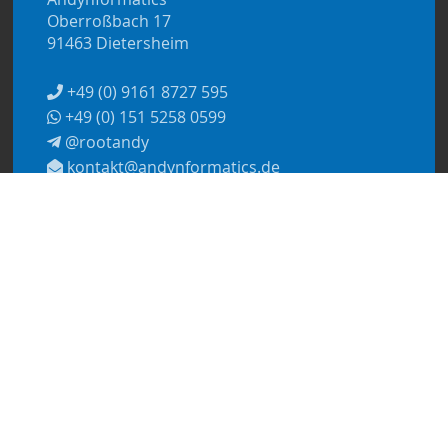
Oberroßbach 17
91463 Dietersheim
+49 (0) 9161 8727 595
+49 (0) 151 5258 0599
@rootandy
kontakt@andynformatics.de
© 2026
Andynformatics
Datenschutzerklärung
Impressum