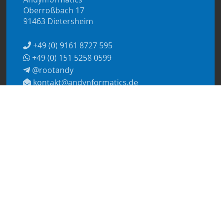
Oberroßbach 17
91463 Dietersheim
+49 (0) 9161 8727 595
+49 (0) 151 5258 0599
@rootandy
kontakt@andynformatics.de
© 2026
Andynformatics
Datenschutzerklärung
Impressum