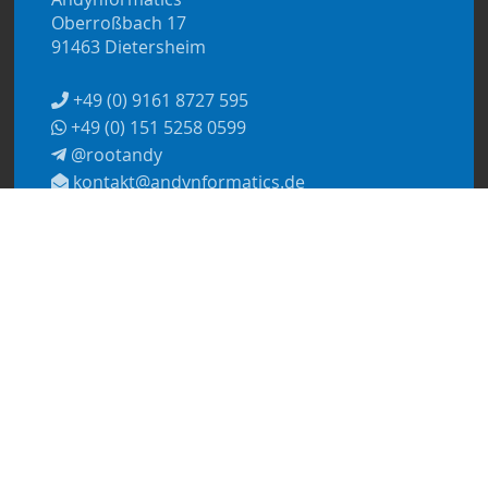
Oberroßbach 17
91463 Dietersheim
+49 (0) 9161 8727 595
+49 (0) 151 5258 0599
@rootandy
kontakt@andynformatics.de
© 2026
Andynformatics
Datenschutzerklärung
Impressum