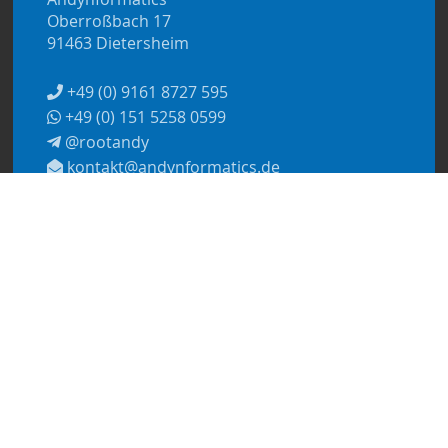
Oberroßbach 17
91463 Dietersheim
+49 (0) 9161 8727 595
+49 (0) 151 5258 0599
@rootandy
kontakt@andynformatics.de
© 2026
Andynformatics
Datenschutzerklärung
Impressum