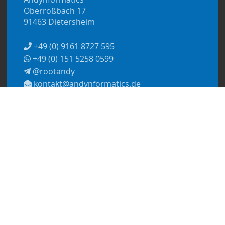
Oberroßbach 17
91463 Dietersheim
+49 (0) 9161 8727 595
+49 (0) 151 5258 0599
@rootandy
kontakt@andynformatics.de
© 2026
Andynformatics
Datenschutzerklärung
Impressum