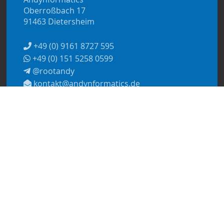
Oberroßbach 17
91463 Dietersheim
+49 (0) 9161 8727 595
+49 (0) 151 5258 0599
@rootandy
kontakt@andynformatics.de
© 2026
Andynformatics
Datenschutzerklärung
Impressum