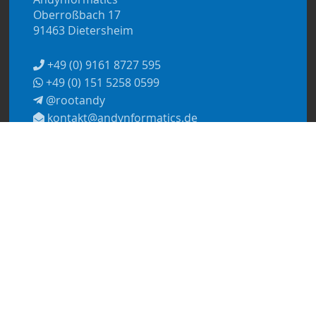
Oberroßbach 17
91463 Dietersheim
+49 (0) 9161 8727 595
+49 (0) 151 5258 0599
@rootandy
kontakt@andynformatics.de
© 2026
Andynformatics
Datenschutzerklärung
Impressum